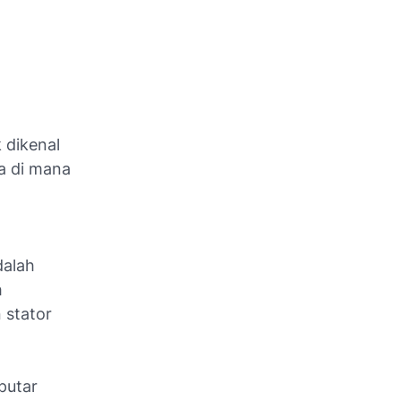
 dikenal
a di mana
dalah
h
 stator
putar