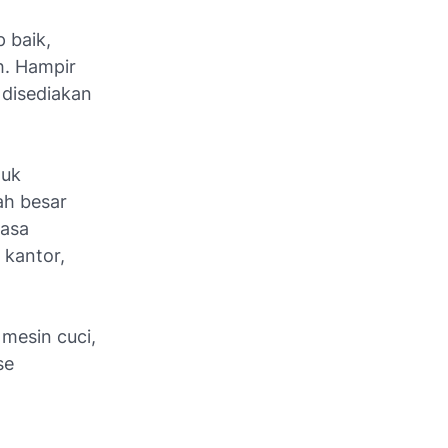
p baik,
h. Hampir
 disediakan
tuk
ah besar
fasa
 kantor,
 mesin cuci,
se