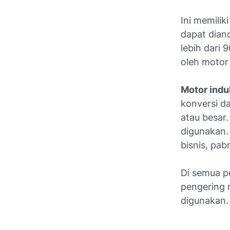
Ini memilik
dapat dian
lebih dari 
oleh motor 
Motor indu
konversi d
atau besar.
digunakan.
bisnis, pabri
Di semua pe
pengering r
digunakan.