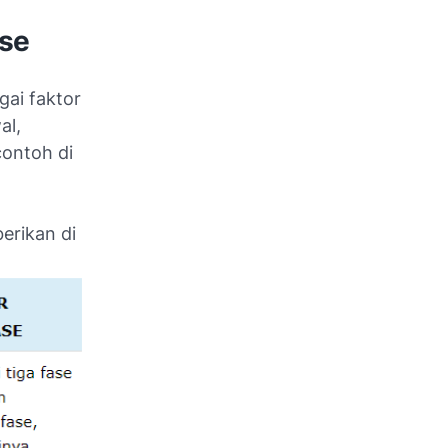
ase
gai faktor
al,
contoh di
erikan di