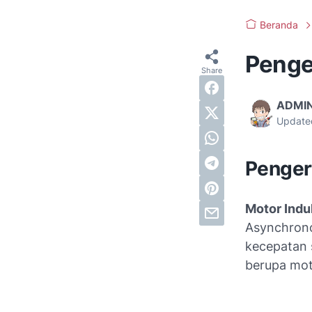
Beranda
Penge
ADMI
Update
Penger
Motor Indu
Asynchrono
kecepatan s
berupa moto