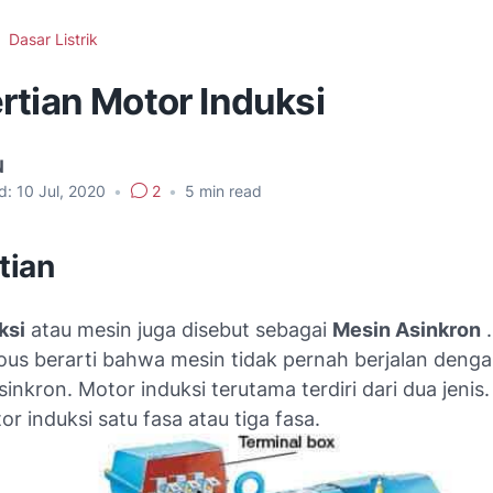
Dasar Listrik
rtian Motor Induksi
N
d:
10 Jul, 2020
•
2
•
5
min read
tian
ksi
atau mesin juga disebut sebagai
Mesin Asinkron
.
us berarti bahwa mesin tidak pernah berjalan deng
inkron. Motor induksi terutama terdiri dari dua jenis. 
r induksi satu fasa atau tiga fasa.