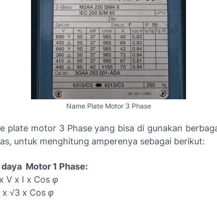
Name Plate Motor 3 Phase
e plate motor 3 Phase yang bisa di gunakan berbag
atas, untuk menghitung amperenya sebagai berikut:
daya Motor 1 Phase:
x V x I x Cos φ
 x √3 x Cos φ