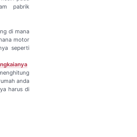
am pabrik
ang di mana
imana motor
nya seperti
angkaianya
 menghitung
 rumah anda
ya harus di