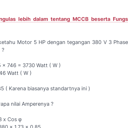
ngulas lebih dalam tentang MCCB beserta Fungs
diketahu Motor 5 HP dengan tegangan 380 V 3 Phas
 ?
5 x 746 = 3730 Watt ( W )
46 Watt ( W )
5 ( Karena biasanya standartnya ini )
rapa nilai Amperenya ?
3 x Cos φ
380 x 1.73 x 0.85