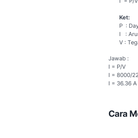
I = P/V
Ket:
P : Day
I : Aru
V : Teg
Jawab :
I = P/V
I = 8000/2
I = 36.36 A
Cara M