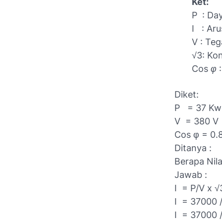
Ket:
P : Day
I : Aru
V : Teg
√3: Kon
Cos φ :
Diket:
P = 37 Kw 
V = 380 V
Cos φ = 0.
Ditanya :
Berapa Nil
Jawab :
I = P/V x √
I = 37000 /
I = 37000 