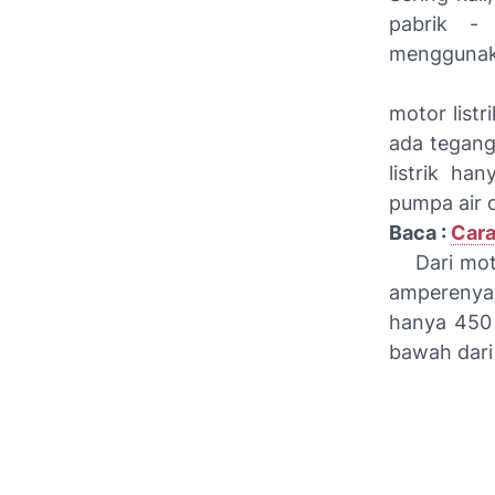
pabrik -
menggunaka
motor list
ada tegang
listrik ha
pumpa air 
Baca :
Cara
Dari motor
amperenya 
hanya 450 
bawah dari