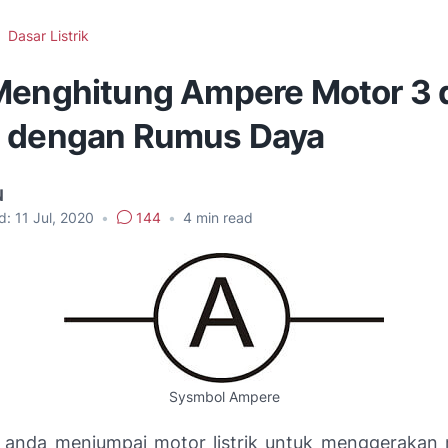
Dasar Listrik
Menghitung Ampere Motor 3 
 dengan Rumus Daya
N
d:
11 Jul, 2020
•
144
•
4
min read
Sysmbol Ampere
i, anda menjumpai motor listrik untuk menggerakan