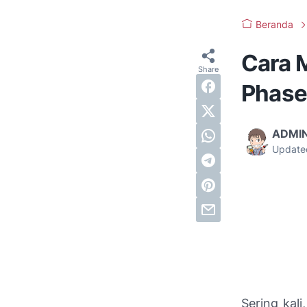
Beranda
Cara 
Phase
ADMI
Update
Sering kal