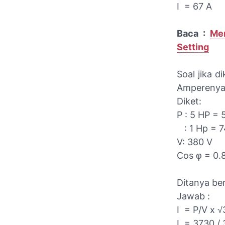
I = 67 A
Baca :
Me
Setting
Soal jika 
Amperenya
Diket:
P : 5 HP = 
: 1 Hp = 7
V: 380 V
Cos φ = 0.8
Ditanya be
Jawab :
I = P/V x √
I = 3730 / 