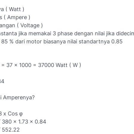
a ( Watt )
s ( Ampere )
angan ( Voltage )
stanta jika memakai 3 phase dengan nilai jika dideci
 85 % dari motor biasanya nilai standartnya 0.85
= 37 x 1000 = 37000 Watt ( W )
84
ai Amperenya?
3 x Cos φ
 380 x 1.73 x 0.84
/ 552.22