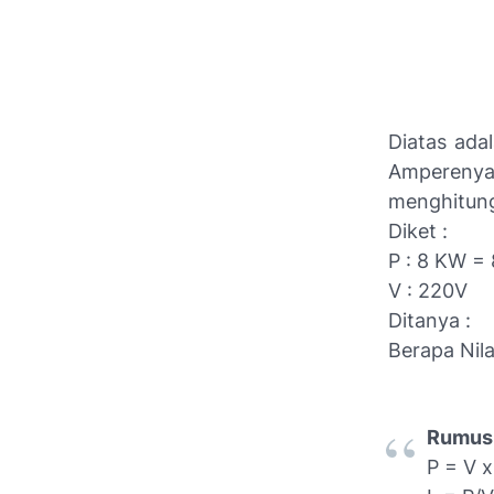
Diatas ada
Amperenya 
menghitun
Diket :
P : 8 KW =
V : 220V
Ditanya :
Berapa Nil
Rumus 
P = V x