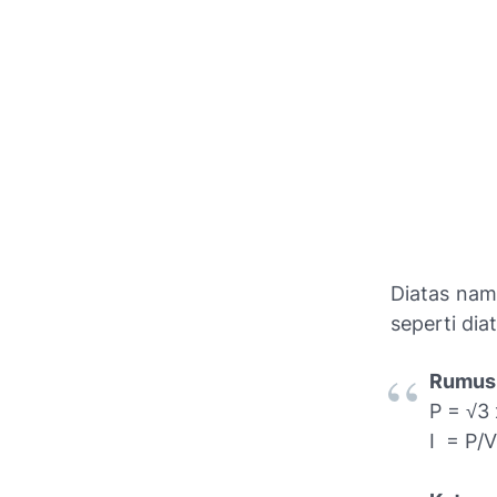
Diatas nam
seperti di
Rumus 
P = √3 
I = P/V