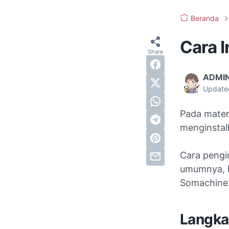
Beranda
Cara 
ADMI
Update
Pada materi
menginstal
Cara pengin
umumnya, l
Somachine 
Langka