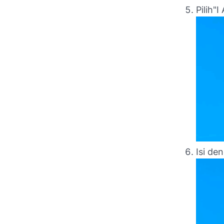
Pilih"
Isi de