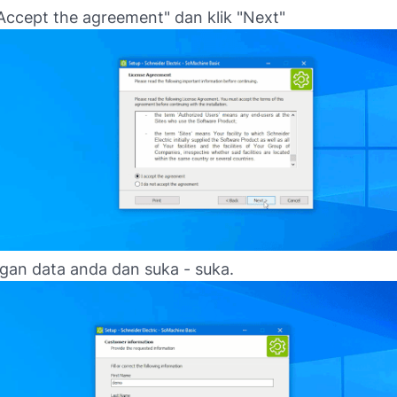
I Accept the agreement" dan klik "Next"
ngan data anda dan suka - suka.