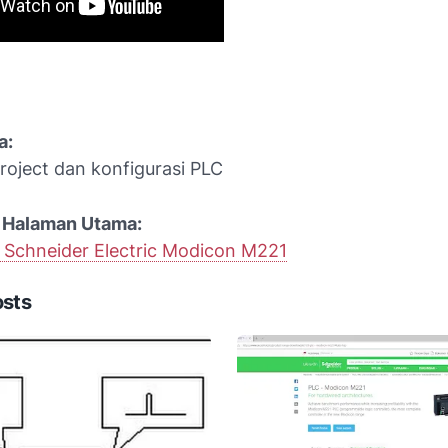
a:
oject dan konfigurasi PLC
 Halaman Utama:
C Schneider Electric Modicon M221
osts