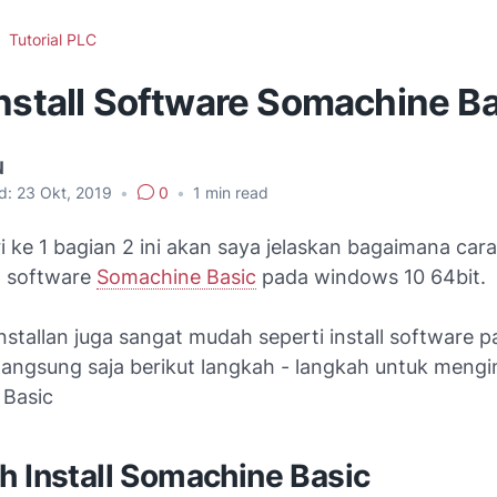
Tutorial PLC
Install Software Somachine B
N
d:
23 Okt, 2019
•
0
•
1
min read
 ke 1 bagian 2 ini akan saya jelaskan bagaimana cara
l software
Somachine Basic
pada windows 10 64bit.
stallan juga sangat mudah seperti install software 
angsung saja berikut langkah - langkah untuk mengin
Basic
h Install Somachine Basic