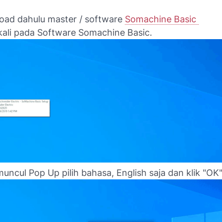
ad dahulu master / software
Somachine Basic
 kali pada Software Somachine Basic.
uncul Pop Up pilih bahasa, English saja dan klik "OK